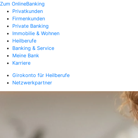
Zum OnlineBanking
Privatkunden
Firmenkunden
Private Banking
Immobilie & Wohnen
Heilberufe
Banking & Service
Meine Bank
Karriere
Girokonto für Heilberufe
Netzwerkpartner