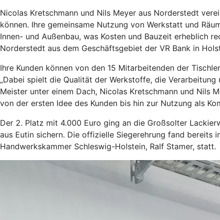
Nicolas Kretschmann und Nils Meyer aus Norderstedt verein
können. Ihre gemeinsame Nutzung von Werkstatt und Räuml
Innen- und Außenbau, was Kosten und Bauzeit erheblich red
Norderstedt aus dem Geschäftsgebiet der VR Bank in Holste
Ihre Kunden können von den 15 Mitarbeitenden der Tischler
„Dabei spielt die Qualität der Werkstoffe, die Verarbeitun
Meister unter einem Dach, Nicolas Kretschmann und Nils Mey
von der ersten Idee des Kunden bis hin zur Nutzung als Kom
Der 2. Platz mit 4.000 Euro ging an die Großsolter Lackier
aus Eutin sichern. Die offizielle Siegerehrung fand bereit
Handwerkskammer Schleswig-Holstein, Ralf Stamer, statt.